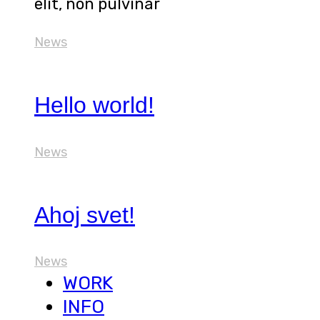
elit, non pulvinar
News
Hello world!
News
Ahoj svet!
News
WORK
INFO