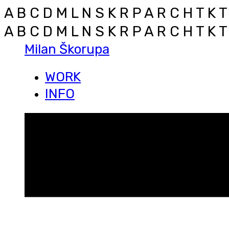
A B C D M L N S K R P A R C H T K T
A B C D M L N S K R P A R C H T K T
Milan Škorupa
WORK
INFO