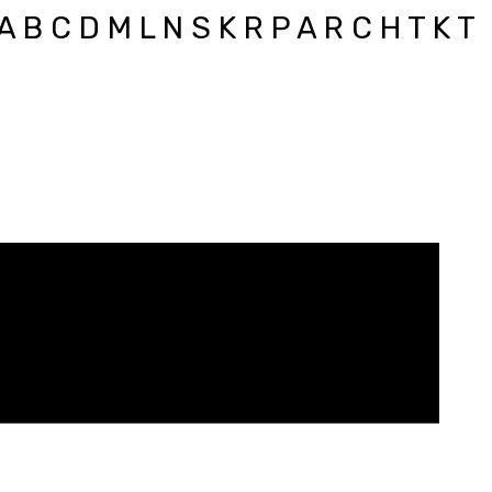
A B C D M L N S K R P A R C H T K T