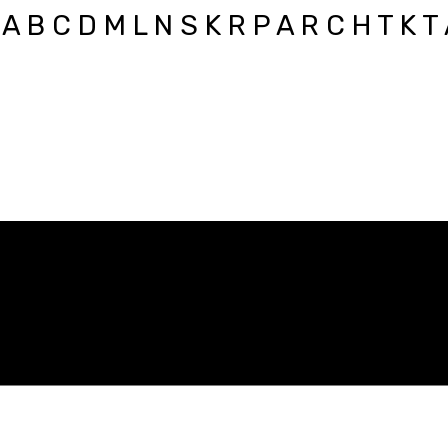
A B C D M L N S K R P A R C H T K T