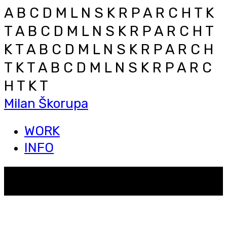
A B C D M L N S K R P A R C H T K
T
A B C D M L N S K R P A R C H T
K T
A B C D M L N S K R P A R C H
T K T
A B C D M L N S K R P A R C
H T K T
Milan Škorupa
WORK
INFO